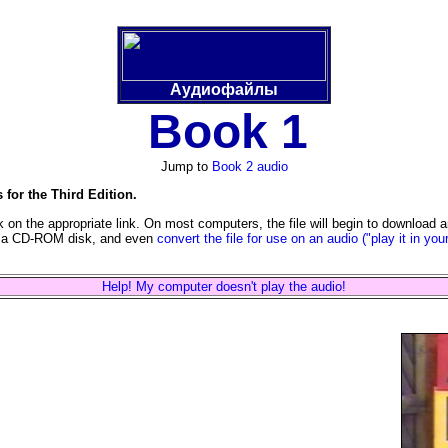
Аудиофайлы
Book 1
..
Jump to
Book 2 audio
 for the Third Edition.
ck on the appropriate link.
On most computers, the file will begin to download 
t to a CD-ROM disk, and even
convert the file for use on an audio ("play it in you
Help! My computer doesn't play the audio!