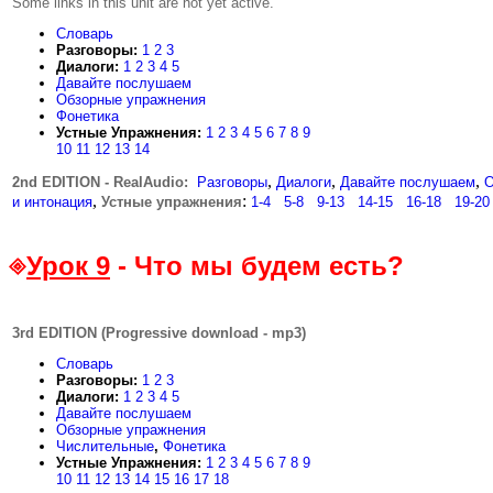
Some links in this unit are not yet active.
Словарь
Разговоры:
1
2
3
Диалоги:
1
2
3
4
5
Давайте послушаем
Обзорные упражнения
Фонетика
Устные Упражнения:
1
2
3
4
5
6
7
8
9
10
11
12
13
14
,
,
,
2nd EDITION - RealAudio:
.
.
Разговоры
Диалоги
Давайте послушаем
О
,
:
и интонация
Устные упражнения
1-4
...
5-8
...
9-13
...
14-15
...
16-18
...
19-20
Урок 9
- Что мы будем есть?
3rd EDITION (Progressive download - mp3)
Словарь
Разговоры:
1
2
3
Диалоги:
1
2
3
4
5
Давайте послушаем
Обзорные упражнения
Числительные
,
Фонетика
Устные Упражнения:
1
2
3
4
5
6
7
8
9
10
11
12
13
14
15
16
17
18