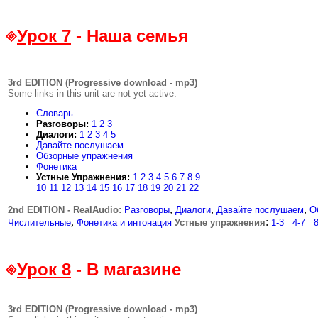
Урок 7
- Наша семья
3rd EDITION (Progressive download - mp3)
Some links in this unit are not yet active.
Словарь
Разговоры:
1
2
3
Диалоги:
1
2
3
4
5
Давайте послушаем
Обзорные упражнения
Фонетика
Устные Упражнения:
1
2
3
4
5
6
7
8
9
10
11
12
13
14
15
16
17
18
19
20
21
22
,
,
,
2nd EDITION - RealAudio:
.
Разговоры
Диалоги
Давайте послушаем
О
,
:
Числительные
Фонетика и интонация
Устные упражнения
1-3
...
4-7
...
8
Урок 8
- В магазине
3rd EDITION (Progressive download - mp3)