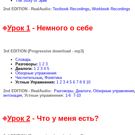
The Story of Эрик
2nd EDITION -
RealAudio
:
Textbook Recordings
,
Workbook Recordings
Урок 1
- Немного о себе
3rd EDITION (Progressive download - mp3)
Словарь
Разговоры:
1
2
3
Диалоги:
1
2
3
4
5
Обзорные упражнения
Числительные
,
Фонетика
Устные Упражнения
:
1
2
3
4
5
6
7
8
9
10
2nd EDITION - RealAudio:
.
Разговоры
,
Диалоги
,
Обзорные упражнения
интонация
,
Устные упражнения
:
1-6
..
7-10
Урок 2
- Что у меня есть?