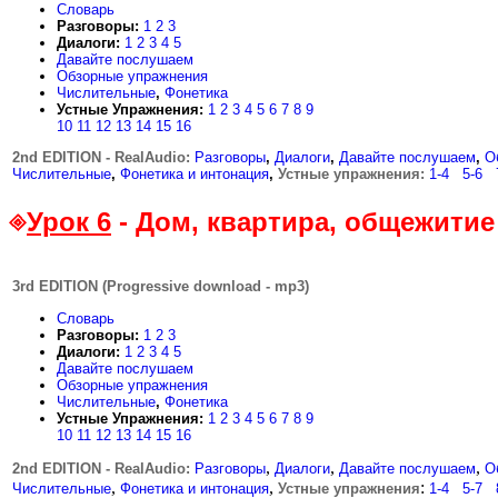
Словарь
Разговоры:
1
2
3
Диалоги:
1
2
3
4
5
Давайте послушаем
Обзорные упражнения
Числительные
,
Фонетика
Устные Упражнения:
1
2
3
4
5
6
7
8
9
10
11
12
13
14
15
16
2nd EDITION - RealAudio:
.
Разговоры
,
Диалоги
,
Давайте послушаем
,
О
Числительные
,
Фонетика и интонация
,
Устные упражнения:
1-4
...
5-6
...
Урок 6
- Дом, квартира, общежитие
3rd EDITION (Progressive download - mp3)
Словарь
Разговоры:
1
2
3
Диалоги:
1
2
3
4
5
Давайте послушаем
Обзорные упражнения
Числительные
,
Фонетика
Устные Упражнения:
1
2
3
4
5
6
7
8
9
10
11
12
13
14
15
16
,
,
,
2nd EDITION - RealAudio:
.
Разговоры
Диалоги
Давайте послушаем
О
,
,
:
Числительные
Фонетика и интонация
Устные упражнения
1-4
...
5-7
...