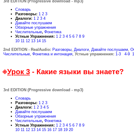
3rd EDITION (Progressive download - mp3)
Словарь
Разговоры:
1
2
3
Диалоги:
1
2
3
4
Давайте послушаем
Обзорные упражнения
Числительные
,
Фонетика
Устные Упражнения:
1
2
3
4
5
6
7
8
9
10
11
12
13
14
15
2nd EDITION - RealAudio:
.
Разговоры
,
Диалоги
,
Давайте послушаем
,
О
Числительные
,
Фонетика и интонация
,
Устные упражнения:
1-3
...
4-9
..
Урок 3
- Какие языки вы знаете?
3rd EDITION (Progressive download - mp3)
Словарь
Разговоры:
1
2
3
Диалоги:
1
2
3
4
5
Давайте послушаем
Обзорные упражнения
Числительные
,
Фонетика
Устные Упражнения:
1
2
3
4
5
6
7
8
9
10
11
12
13
14
15
16
17
18
19
20