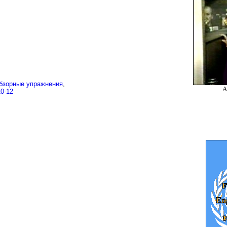
бзорные упражнения
,
А
10-12