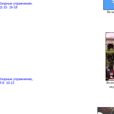
бзорные упражнения
,
11-15
..
16-18
На к
бзорные упражнения
,
Волг
8-9
..
10-12
пе