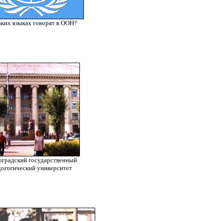
аких языках говорят в ООН?
оградский государственный
догогический университет