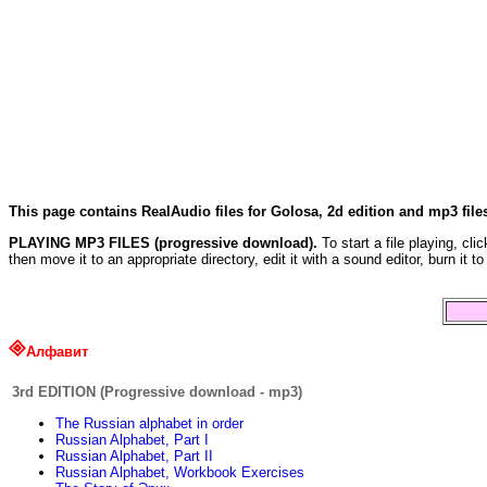
This page contains RealAudio files for Golosa, 2d edition and mp3 files
PLAYING MP3 FILES (progressive download).
To start a file playing, cli
then move it to an appropriate directory, edit it with a sound editor, burn i
Алфавит
3rd EDITION (Progressive download - mp3)
The Russian alphabet in order
Russian Alphabet, Part I
Russian Alphabet, Part II
Russian Alphabet, Workbook Exercises