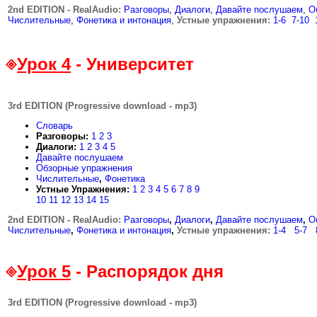
2nd EDITION - RealAudio:
.
Разговоры
,
Диалоги
,
Давайте послушаем
,
О
Числительные
,
Фонетика и интонация
,
Устные упражнения
:
1-6
..
7-10
.
Урок 4
- Университет
3rd EDITION (Progressive download - mp3)
Словарь
Разговоры:
1
2
3
Диалоги:
1
2
3
4
5
Давайте послушаем
Обзорные упражнения
Числительные
,
Фонетика
Устные Упражнения:
1
2
3
4
5
6
7
8
9
10
11
12
13
14
15
2nd EDITION - RealAudio:
.
Разговоры
,
Диалоги
,
Давайте послушаем
,
О
Числительные
,
Фонетика и интонация
,
Устные упражнения:
1-4
...
5-7
...
Урок 5
- Распорядок дня
3rd EDITION (Progressive download - mp3)