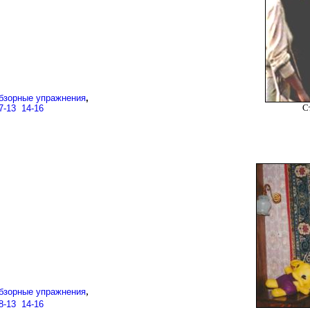
бзорные упражнения
,
С
7-13
..
14-16
,
бзорные упражнения
8-13
..
14-16