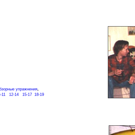
,
бзорные упражнения
-11
...
12-14
...
15-17
..
18-19